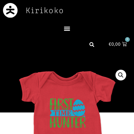
0
€
0,00