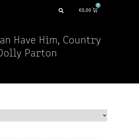
0
€
0,00
Can Have Him, Country
Dolly Parton