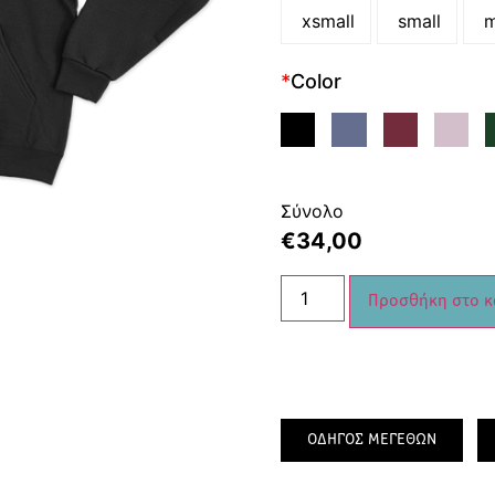
xsmall
small
m
*
Color
Σύνολο
€
34,00
Προσθήκη στο κ
ΟΔΗΓΟΣ ΜΕΓΕΘΩΝ