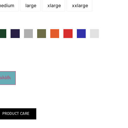
edium
large
xlarge
xxlarge
αλάθι
PRODUCT CARE