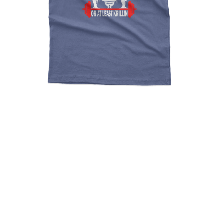
Dragon Ball Training To
Beat Goku