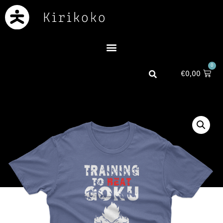
0
€
0,00