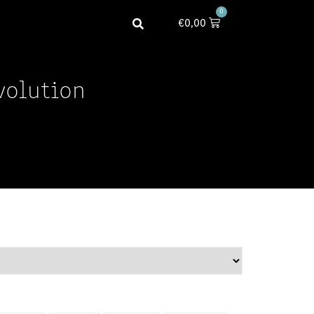
0
€
0,00
volution