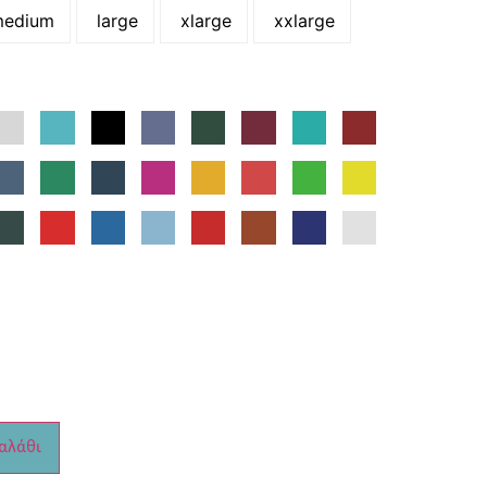
edium
large
xlarge
xxlarge
αλάθι