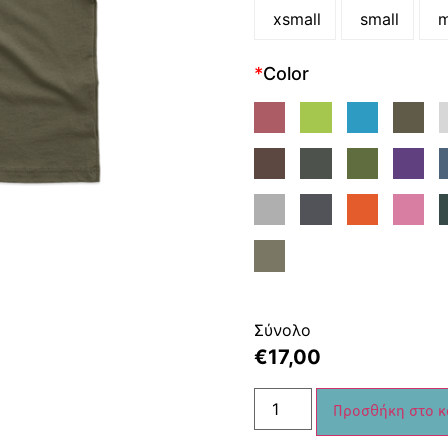
xsmall
small
m
*
Color
Σύνολο
€
17,00
Προσθήκη στο κ