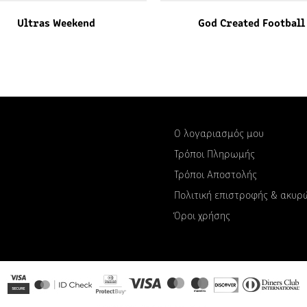
Ultras Weekend
God Created Football
Ο λογαριασμός μου
Τρόποι Πληρωμής
Τρόποι Αποστολής
Πολιτική επιστροφής & ακυ
Όροι χρήσης