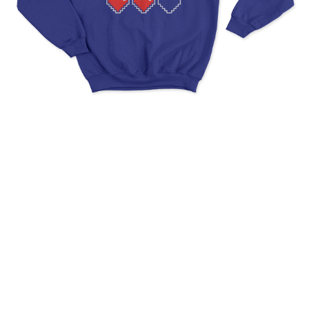
Video Games Ruined My
Life. Thank God I Have Two
Extra Lives.