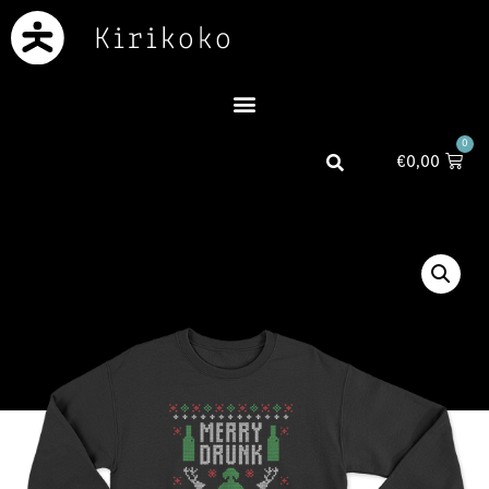
0
€
0,00