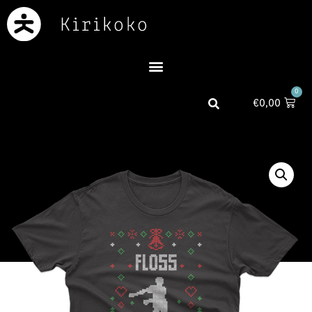
0
€
0,00