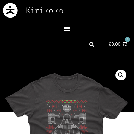
0
€
0,00