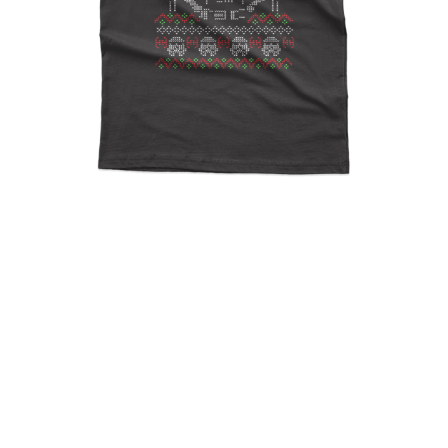
Ugly Christmas Darth
Vader