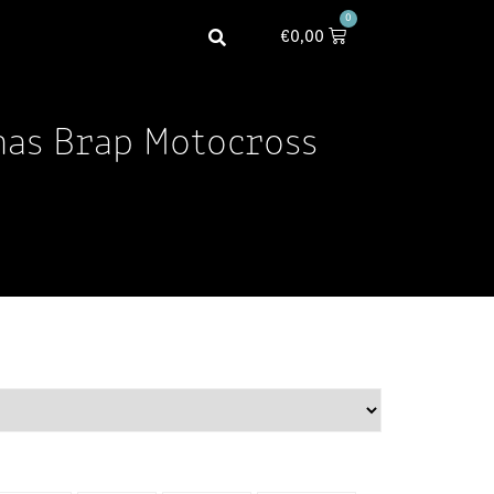
0
€
0,00
mas Brap Motocross