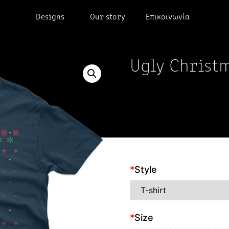
Designs
Our story
Επικοινωνία
Ugly Christ
*
Style
*
Size