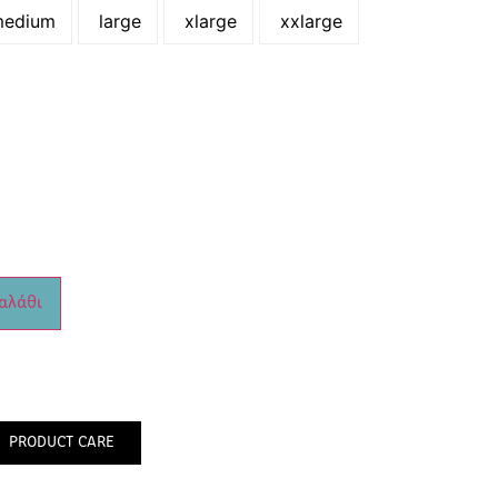
edium
large
xlarge
xxlarge
αλάθι
PRODUCT CARE