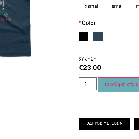
xsmall
small
m
*
Color
Σύνολο
€
23,00
Προσθήκη στο κ
ΟΔΗΓΟΣ ΜΕΓΕΘΩΝ