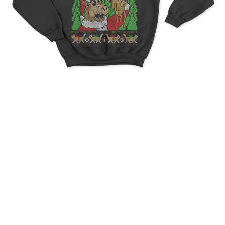
Ugly Christmas Alf The
Muppet