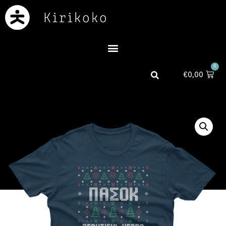
0
€
0,00