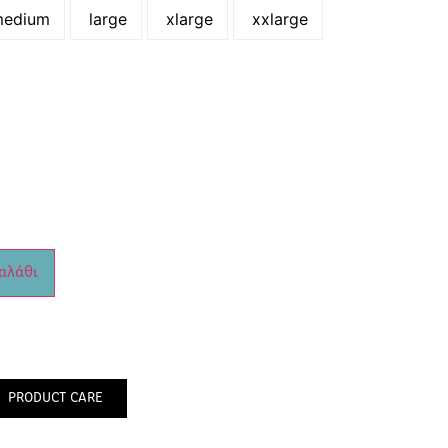
edium
large
xlarge
xxlarge
αλάθι
PRODUCT CARE