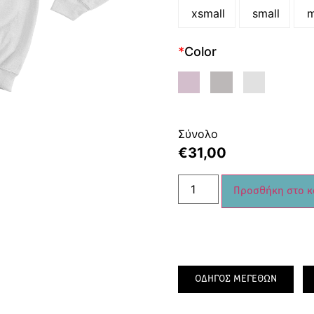
xsmall
small
m
*
Color
Σύνολο
€
31,00
Προσθήκη στο κ
ΟΔΗΓΟΣ ΜΕΓΕΘΩΝ