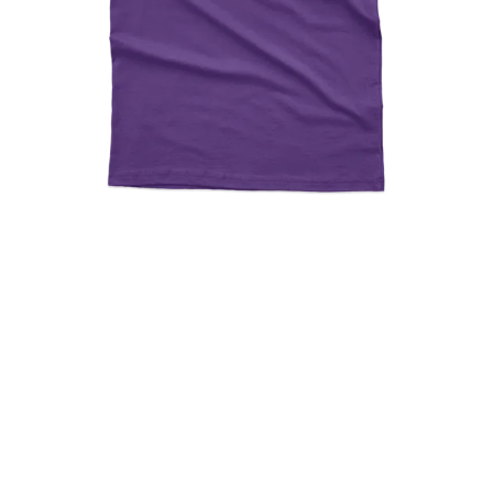
Today I’m Serving Can’t,
Funny Humor Attitude