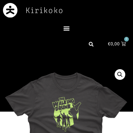
0
€
0,00