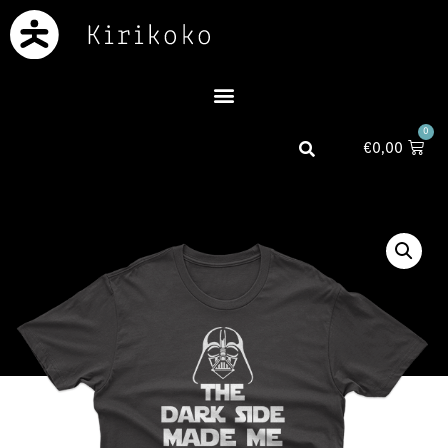
0
€
0,00