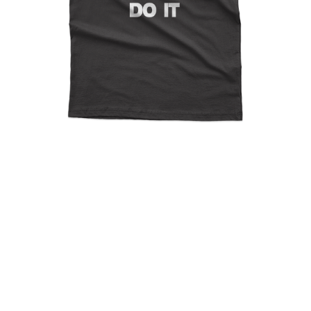
The Dark Side Made Me Do
It