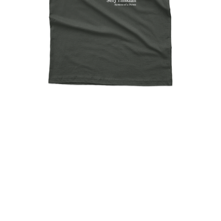
System Of A Down, Chop
Suey !