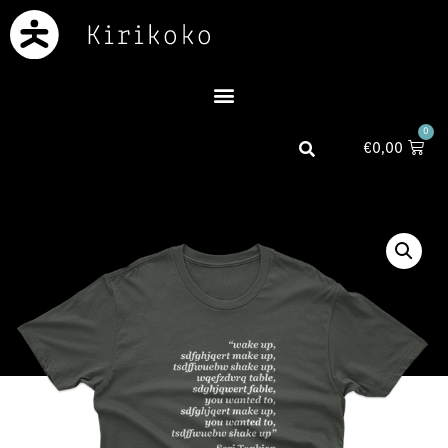
0
€
0,00