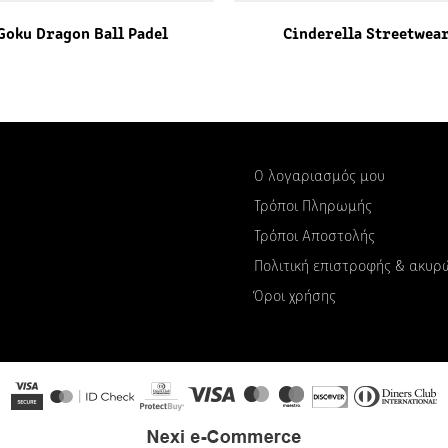
Goku Dragon Ball Padel
Cinderella Streetwea
Ο λογαριασμός μου
Τρόποι Πληρωμής
Τρόποι Αποστολής
Πολιτική επιστροφής & ακυ
Όροι χρήσης