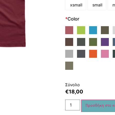
xsmall
small
m
*
Color
Σύνολο
€
18,00
Προσθήκη στο κ