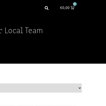
0
€
0,00
r Local Team