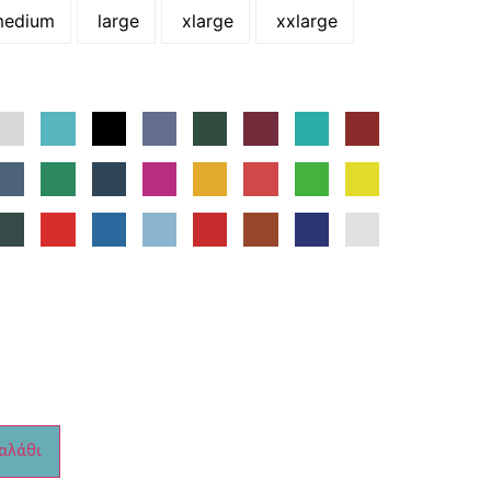
edium
large
xlarge
xxlarge
αλάθι