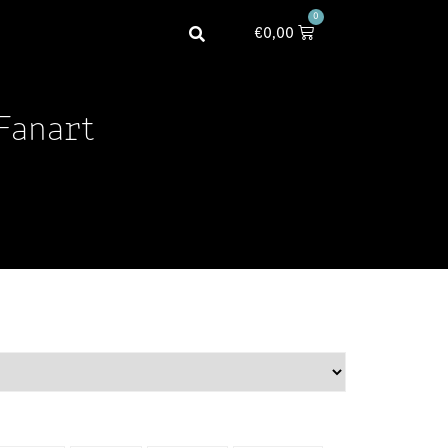
0
€
0,00
Fanart