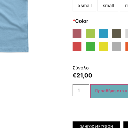
xsmall
small
m
*
Color
Σύνολο
€
21,00
Προσθήκη στο κ
ΟΔΗΓΟΣ ΜΕΓΕΘΩΝ