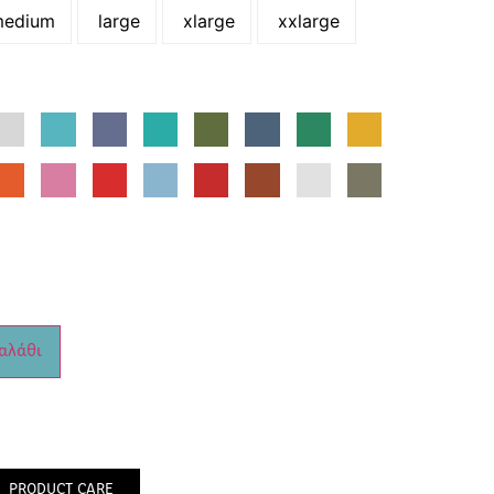
edium
large
xlarge
xxlarge
αλάθι
PRODUCT CARE