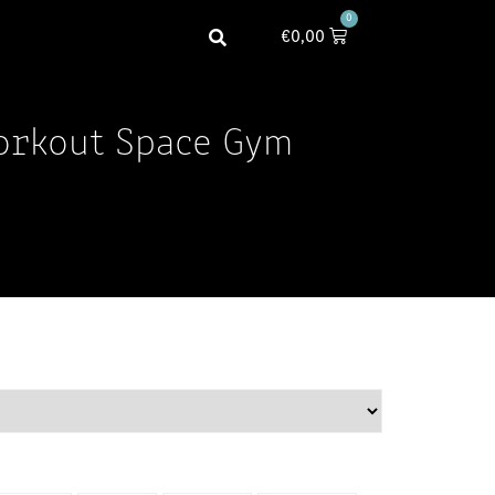
0
€
0,00
orkout Space Gym