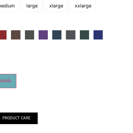
edium
large
xlarge
xxlarge
αλάθι
PRODUCT CARE