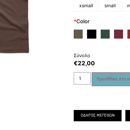
xsmall
small
m
*
Color
Σύνολο
€
22,00
Προσθήκη στο κ
ΟΔΗΓΟΣ ΜΕΓΕΘΩΝ