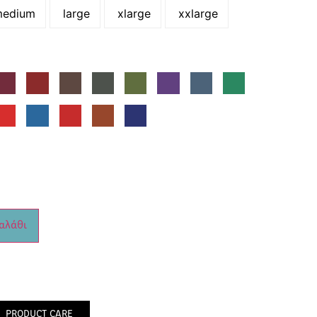
edium
large
xlarge
xxlarge
αλάθι
PRODUCT CARE