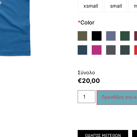
xsmall
small
m
*
Color
Σύνολο
€
20,00
Προσθήκη στο κ
ΟΔΗΓΟΣ ΜΕΓΕΘΩΝ