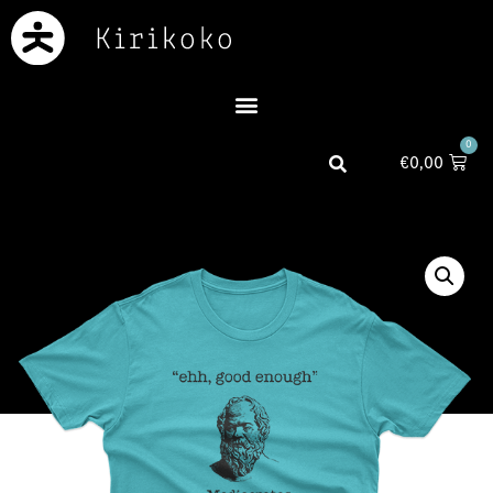
0
€
0,00