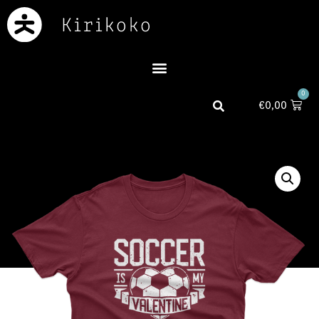
0
€
0,00