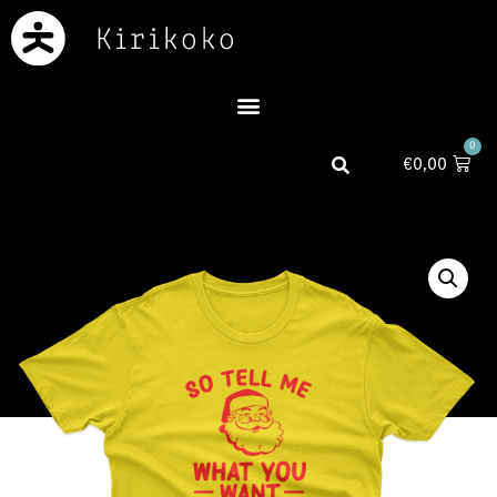
0
€
0,00