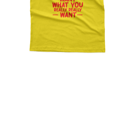
So Tell Me What You Want
What You Really Really
Want