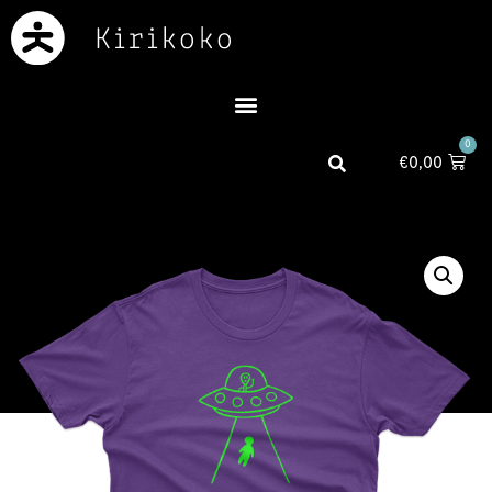
0
€
0,00