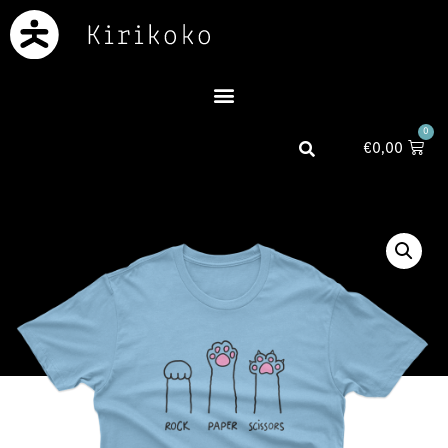
0
€
0,00