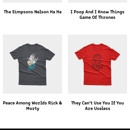
The Simpsons Nelson Ha Ha
I Poop And I Know Things
Game Of Thrones
Peace Among Worlds Rick &
They Can’t Use You If You
Morty
Are Useless