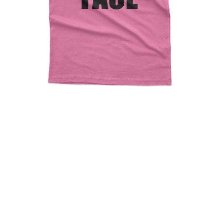
Resting Boss Face The
Office