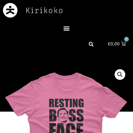
0
€
0,00