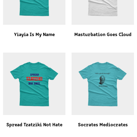
Yiayia Is My Name
Masturbation Goes Cloud
Spread Tzatziki Not Hate
Socrates Mediocrates