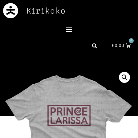
0
€
0,00