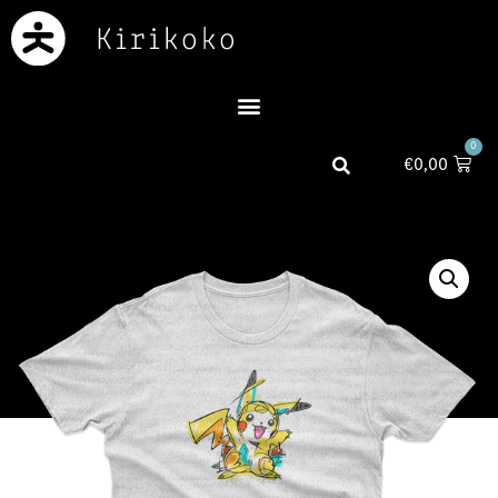
0
€
0,00