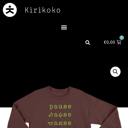
0
€
0,00