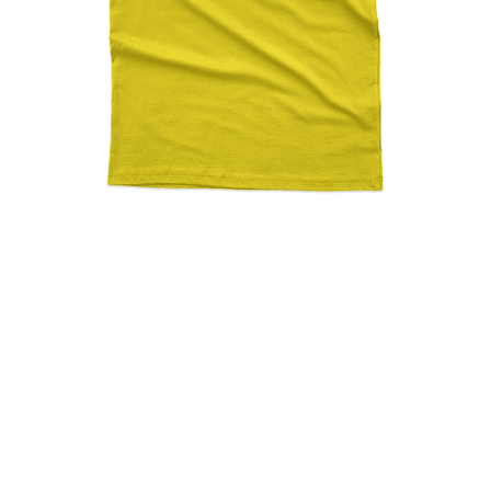
Once You Go Greek You
Can’t Sit For A Week