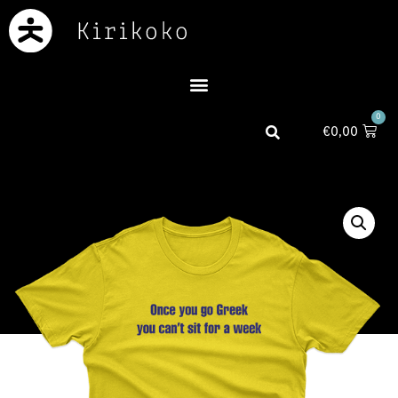
0
€
0,00