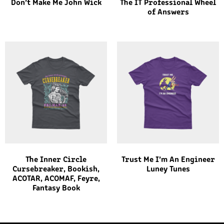
Don’t Make Me John Wick
The IT Professional Wheel
of Answers
The Inner Circle
Trust Me I’m An Engineer
Cursebreaker, Bookish,
Luney Tunes
ACOTAR, ACOMAF, Feyre,
Fantasy Βook