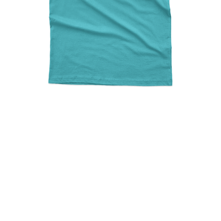
Nikaria Just Do It…Later