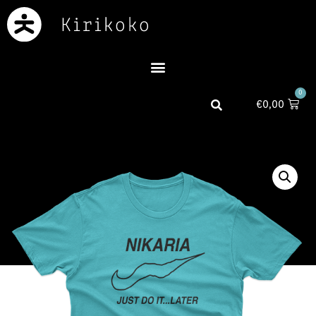
0
€
0,00