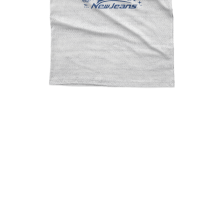
NewJeans Track List
Danielle Haerin Hyein
Minji Merch Kpop