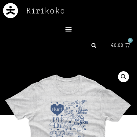
0
€
0,00