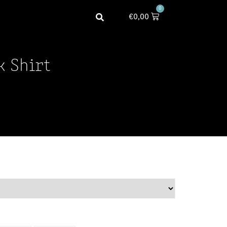
0
€
0,00
k Shirt