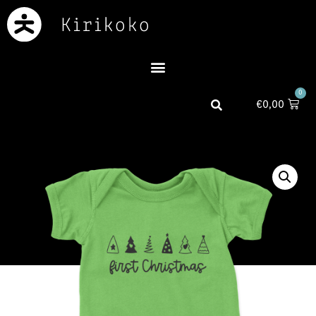
0
€
0,00