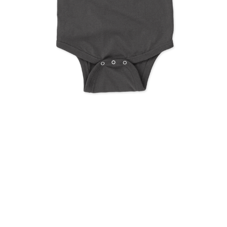
Metallica Crayon Rainbow
Doodle