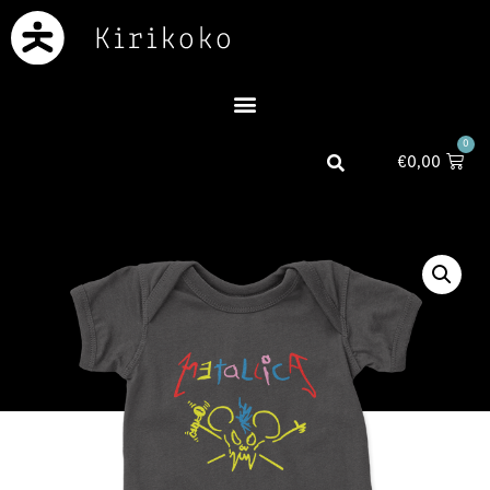
0
€
0,00