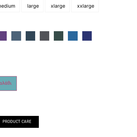
edium
large
xlarge
xxlarge
αλάθι
PRODUCT CARE