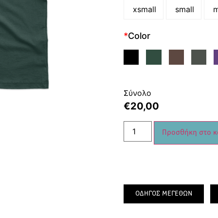
xsmall
small
m
*
Color
Σύνολο
€
20,00
Προσθήκη στο κ
ΟΔΗΓΟΣ ΜΕΓΕΘΩΝ