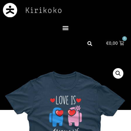
0
€
0,00