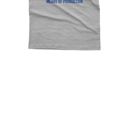
Karl Marx, Get In Loser
We’re Seizing The Means Of
Production