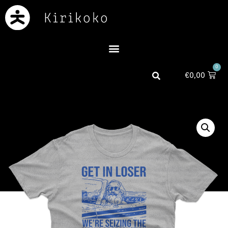
0
€
0,00