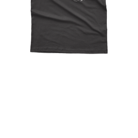
Jason Voorhees Wearing
Crocs