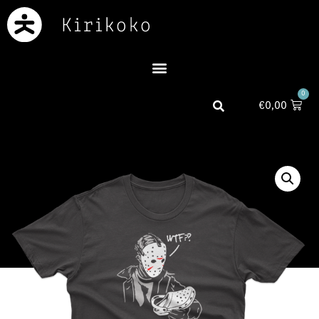
0
€
0,00