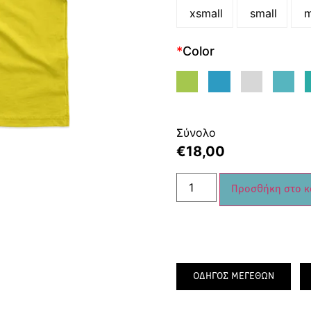
xsmall
small
m
*
Color
Σύνολο
€
18,00
Προσθήκη στο κ
ΟΔΗΓΟΣ ΜΕΓΕΘΩΝ