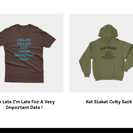
m Late I’m Late For A Very
Kat Siakat Cutty Sark
Important Date !