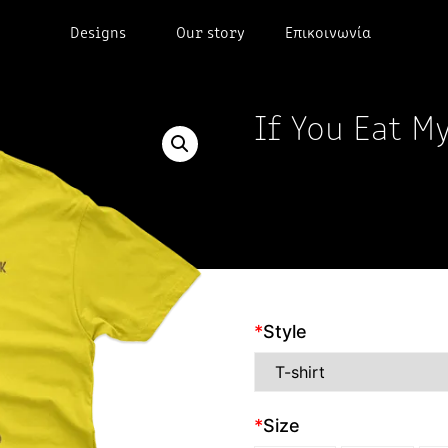
Designs
Our story
Επικοινωνία
If You Eat M
*
Style
*
Size