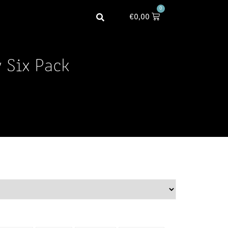
0
€
0,00
y Six Pack