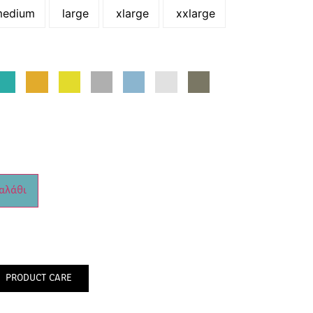
edium
large
xlarge
xxlarge
αλάθι
PRODUCT CARE