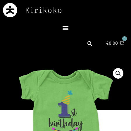
0
€
0,00