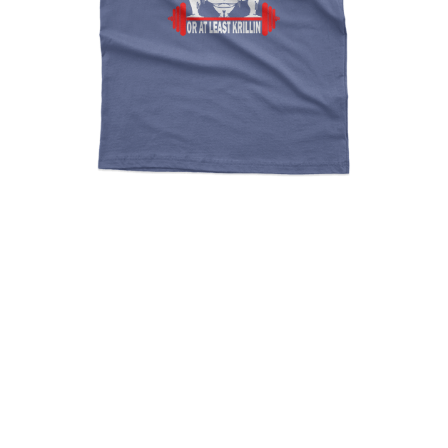
Dragon Ball Training To
Beat Goku