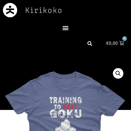
0
€
0,00