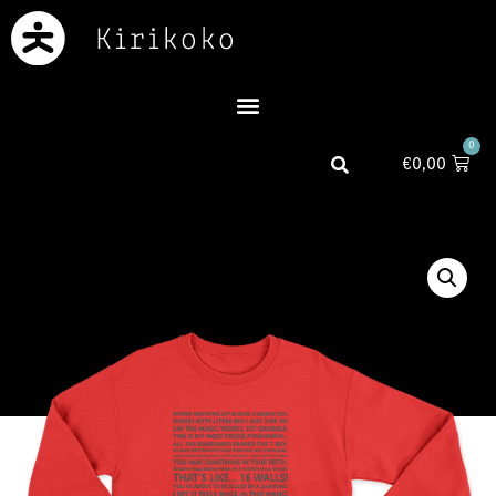
0
€
0,00