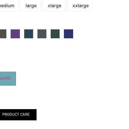
edium
large
xlarge
xxlarge
αλάθι
PRODUCT CARE