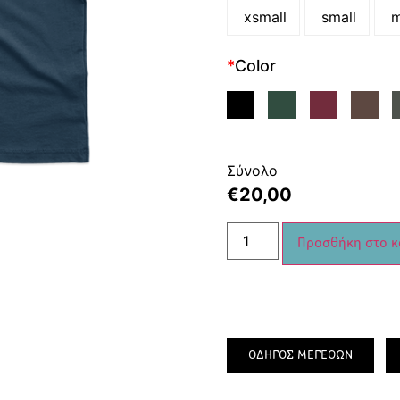
xsmall
small
m
*
Color
Σύνολο
€
20,00
Προσθήκη στο κ
ΟΔΗΓΟΣ ΜΕΓΕΘΩΝ