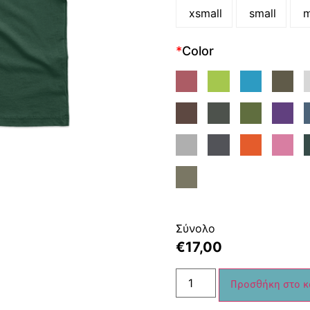
xsmall
small
m
*
Color
Σύνολο
€
17,00
Προσθήκη στο κ