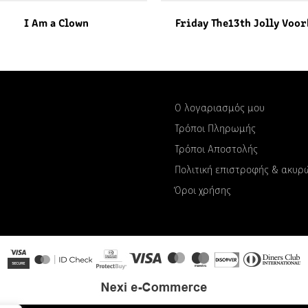
I Am a Clown
Friday The13th Jolly Voor
Ο λογαριασμός μου
Τρόποι Πληρωμής
Τρόποι Αποστολής
Πολιτική επιστροφής & ακυ
Όροι χρήσης