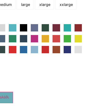
edium
large
xlarge
xxlarge
αλάθι