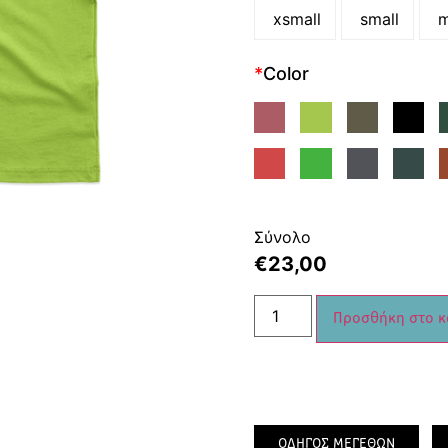
xsmall
small
m
*
Color
Σύνολο
€
23,00
Προσθήκη στο κ
ΟΔΗΓΟΣ ΜΕΓΕΘΩΝ