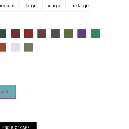
edium
large
xlarge
xxlarge
αλάθι
PRODUCT CARE