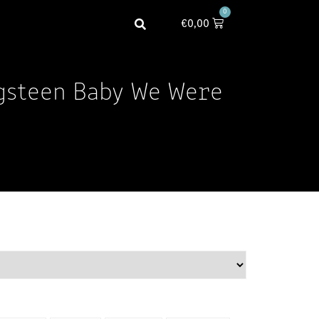
0
€
0,00
gsteen Baby We Were