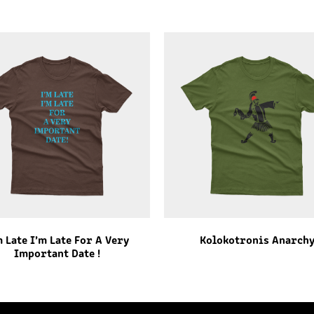
m Late I’m Late For A Very
Kolokotronis Anarch
Important Date !