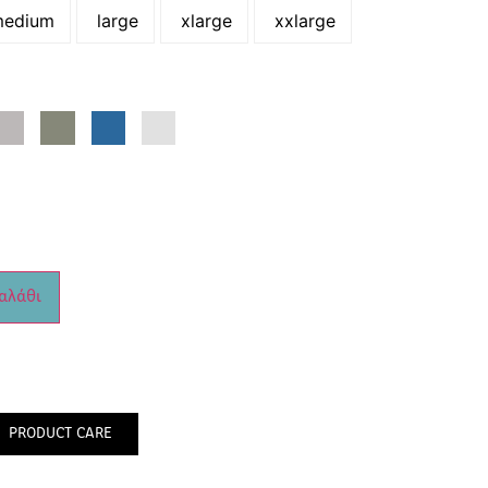
edium
large
xlarge
xxlarge
αλάθι
PRODUCT CARE