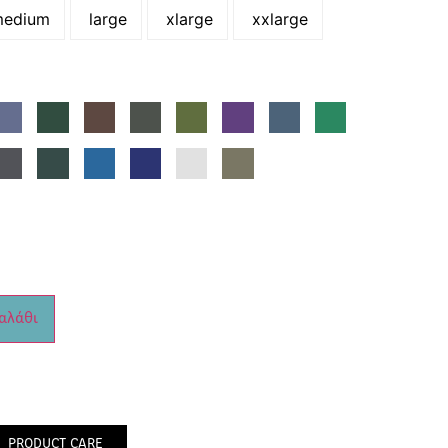
edium
large
xlarge
xxlarge
αλάθι
PRODUCT CARE