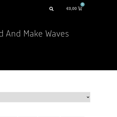
0
€
0,00
d And Make Waves