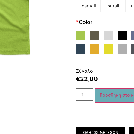
xsmall
small
m
*
Color
Σύνολο
€
22,00
Προσθήκη στο κ
ΟΔΗΓΟΣ ΜΕΓΕΘΩΝ