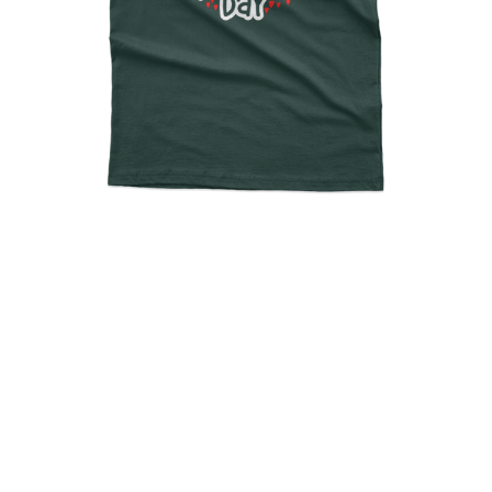
Any Day Spent With You Is
My Favorite Day