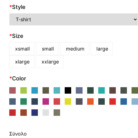
*
Style
*
Size
xsmall
small
medium
large
xlarge
xxlarge
*
Color
Σύνολο