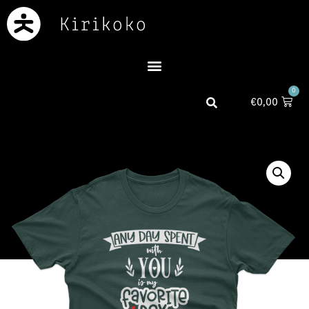
0
€
0,00